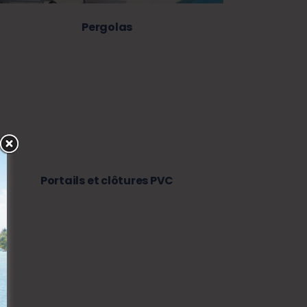
Pergolas
Portails et clôtures PVC