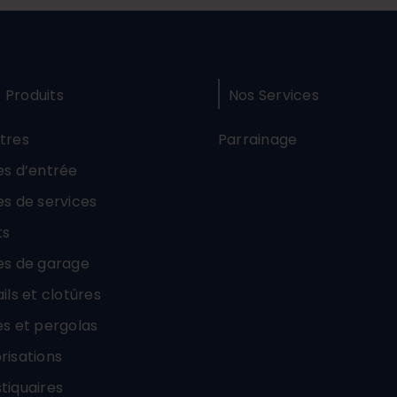
 Produits
Nos Services
tres
Parrainage
es d’entrée
es de services
ts
es de garage
ils et clotûres
es et pergolas
risations
tiquaires