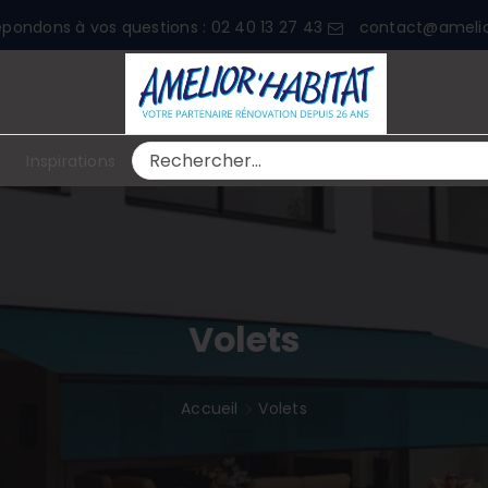
épondons à vos questions :
02 40 13 27 43
contact@amelior
Rechercher:
Inspirations
Volets
Accueil
Volets