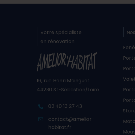
Votre spécialiste
Nos
en rénovation
Fenê
Port
Port
Vole
16, rue Henri Mainguet
44230 St-Sébastien/Loire
Port
Porta
02 40 13 27 43
Stor
contact@amelior-
Moto
habitat.fr
Mous