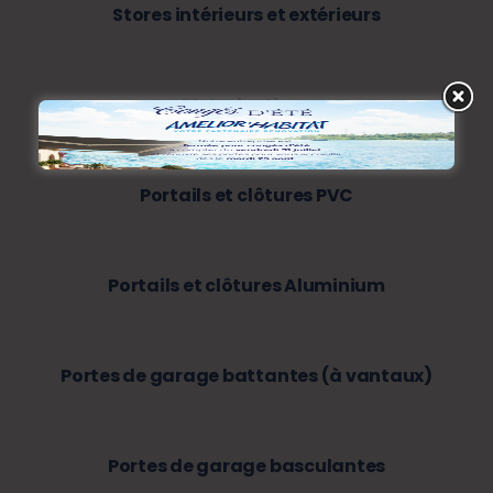
Stores intérieurs et extérieurs
Motorisations
Portails et clôtures PVC
Portails et clôtures Aluminium
Portes de garage battantes (à vantaux)
Portes de garage basculantes