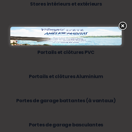
Stores intérieurs et extérieurs
Motorisations
Portails et clôtures PVC
Portails et clôtures Aluminium
Portes de garage battantes (à vantaux)
Portes de garage basculantes