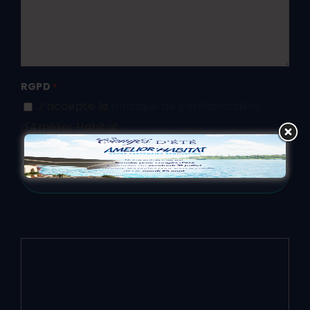
RGPD
*
J’accepte la
politique de confidentialité
d'Amélior Habitat