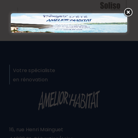
Votre spécialiste
en rénovation
16, rue Henri Mainguet